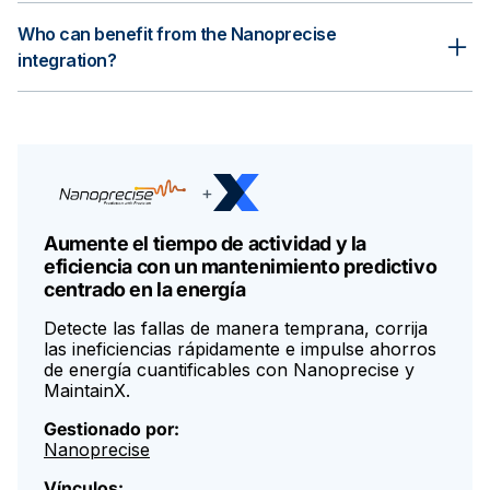
asignar, rastrear y completar la tarea, manteniendo todos los
• Flujos de trabajo de mantenimiento simplificados
datos sincronizados en tiempo real.
Who can benefit from the Nanoprecise
• Tiempo de reparación de fallos más rápido
integration?
• Mejora de la confiabilidad de los activos
Cualquier organización que gestione equipos rotativos
críticos, incluidos los de fabricación, petróleo y gas, minería,
• Ahorros cuantificables de energía y costes
energía, servicios públicos de agua y transporte, puede
beneficiarse del valor combinado de la información predictiva
• Visibilidad centralizada de la supervisión y la ejecución del
y la ejecución automatizada del trabajo.
trabajo
+
Aumente el tiempo de actividad y la
eficiencia con un mantenimiento predictivo
centrado en la energía
Detecte las fallas de manera temprana, corrija
las ineficiencias rápidamente e impulse ahorros
de energía cuantificables con Nanoprecise y
MaintainX.
Gestionado por:
Nanoprecise
Vínculos: