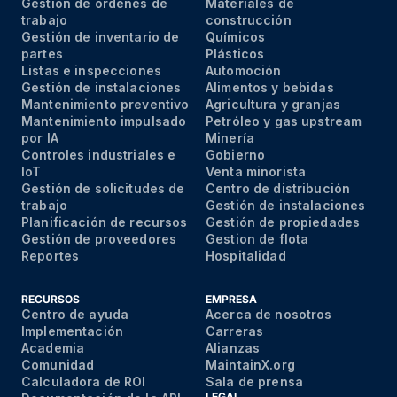
Gestión de órdenes de
Materiales de
trabajo
construcción
Gestión de inventario de
Químicos
partes
Plásticos
Listas e inspecciones
Automoción
Gestión de instalaciones
Alimentos y bebidas
Mantenimiento preventivo
Agricultura y granjas
Mantenimiento impulsado
Petróleo y gas upstream
por IA
Minería
Controles industriales e
Gobierno
IoT
Venta minorista
Gestión de solicitudes de
Centro de distribución
trabajo
Gestión de instalaciones
Planificación de recursos
Gestión de propiedades
Gestión de proveedores
Gestion de flota
Reportes
Hospitalidad
RECURSOS
EMPRESA
Centro de ayuda
Acerca de nosotros
Implementación
Carreras
Academia
Alianzas
Comunidad
MaintainX.org
Calculadora de ROI
Sala de prensa
LEGAL