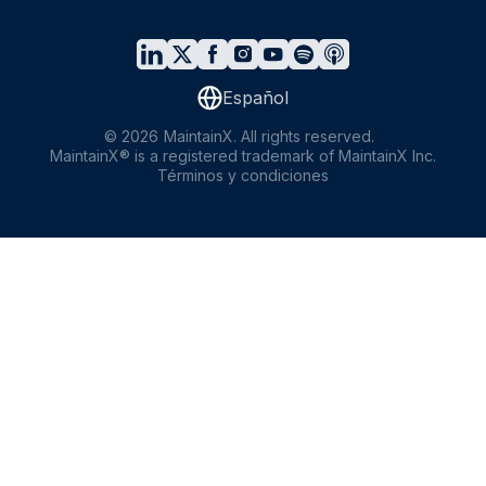
Español
©
2026
MaintainX. All rights reserved.
MaintainX® is a registered trademark of MaintainX Inc.
Términos y condiciones