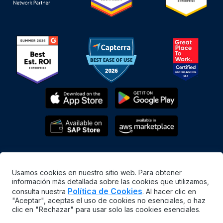
Usamos cookies en nuestro sitio web. Para obtener
información más detallada sobre las cookies que utilizamos,
Política de Cookies
consulta nuestra
. Al hacer clic en
"Aceptar", aceptas el uso de cookies no esenciales, o haz
Español
clic en "Rechazar" para usar solo las cookies esenciales.
©
2026
MaintainX. All rights reserved.