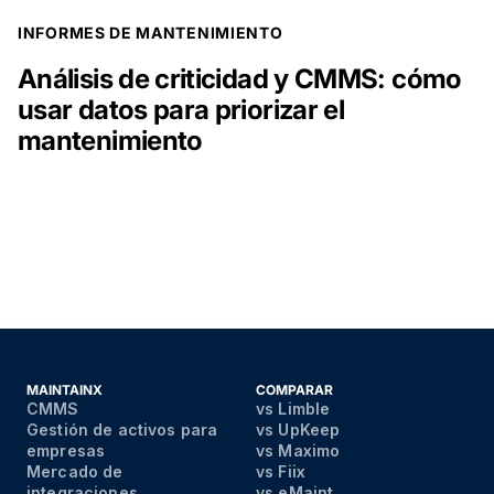
PUBLICACIÓN DE BLOG
INFORMES DE MANTENIMIENTO
Análisis de criticidad y CMMS: cómo
usar datos para priorizar el
mantenimiento
MAINTAINX
COMPARAR
CMMS
vs Limble
Gestión de activos para
vs UpKeep
empresas
vs Maximo
Mercado de
vs Fiix
integraciones
vs eMaint