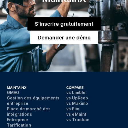
S'inscrire gratuitement
Demander une démo
MAINTAINX
COMPARE
GMAO
vs Limble
Gestion des équipements
vs UpKeep
entreprise
vs Maximo
Place de marché des
vs Fiix
intégrations
vs eMaint
Entreprise
vs Tractian
Tarification