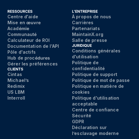
RESSOURCES
L'ENTREPRISE
Centre d'aide
À propos de nous
Mise en
œuvre
Carrières
Acad
émie
Partenariats
Communaut
é
MaintainX.org
Calculateur de ROI
Salle de presse
JURIDIQUE
Documentation de l'API
Conditions générales
Pôle d'actifs
d'utilisation
Hub de proc
édures
Politique de
Gérer les préférences
confidentialité
CLIENTS
Cintas
Politique de support
Michael’s
Politique de mot de passe
Redimix
Politique en matière de
US LBM
cookies
Interroll
Politique d'utilisation
acceptable
Centre de confiance
Sécurité
GDPR
Déclaration sur
l’esclavage moderne