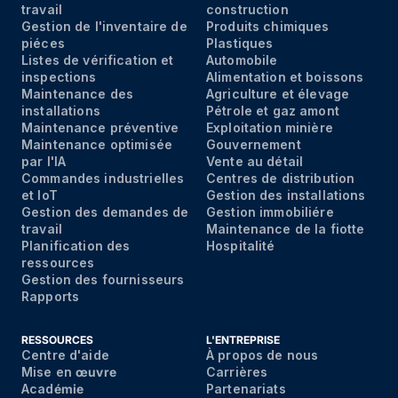
travail
construction
Gestion de l'inventaire de
Produits chimiques
piéces
Plastiques
Listes de vérification et
Automobile
inspections
Alimentation et boissons
Maintenance des
Agriculture et élevage
installations
Pétrole et gaz amont
Maintenance préventive
Exploitation minière
Maintenance optimisée
Gouvernement
par I'IA
Vente au détail
Commandes industrielles
Centres de distribution
et IoT
Gestion des installations
Gestion des demandes de
Gestion immobiliére
travail
Maintenance de la fiotte
Planification des
Hospitalité
ressources
Gestion des fournisseurs
Rapports
RESSOURCES
L'ENTREPRISE
Centre d'aide
À propos de nous
Mise en
œuvre
Carrières
Acad
émie
Partenariats