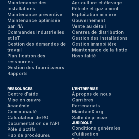
Maintenance des
Agriculture et élevage
installations
Pétrole et gaz amont
Maintenance préventive
Exploitation minière
Maintenance optimisée
Gouvernement
par I'IA
Vente au détail
Commandes industrielles
Centres de distribution
et IoT
Gestion des installations
Gestion des demandes de
Gestion immobiliére
travail
Maintenance de la fiotte
Planification des
Hospitalité
ressources
Gestion des fournisseurs
Rapports
RESSOURCES
L'ENTREPRISE
Centre d'aide
À propos de nous
Mise en
œuvre
Carrières
Acad
émie
Partenariats
Communaut
é
MaintainX.org
Calculateur de ROI
Salle de presse
JURIDIQUE
Documentation de l'API
Conditions générales
Pôle d'actifs
d'utilisation
Hub de proc
édures