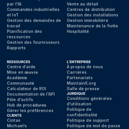
par I'IA
Vente au détail
Commandes industrielles
Centres de distribution
et IoT
Gestion des installations
Gestion des demandes de
Gestion immobiliére
travail
Maintenance de la fiotte
Planification des
Hospitalité
ressources
Gestion des fournisseurs
Rapports
RESSOURCES
L'ENTREPRISE
Centre d'aide
À propos de nous
Mise en
œuvre
Carrières
Acad
émie
Partenariats
Communaut
é
MaintainX.org
Calculateur de ROI
Salle de presse
JURIDIQUE
Documentation de l'API
Conditions générales
Pôle d'actifs
d'utilisation
Hub de proc
édures
Politique de
Gérer les préférences
confidentialité
CLIENTS
Cintas
Politique de support
Michael’s
Politique de mot de passe