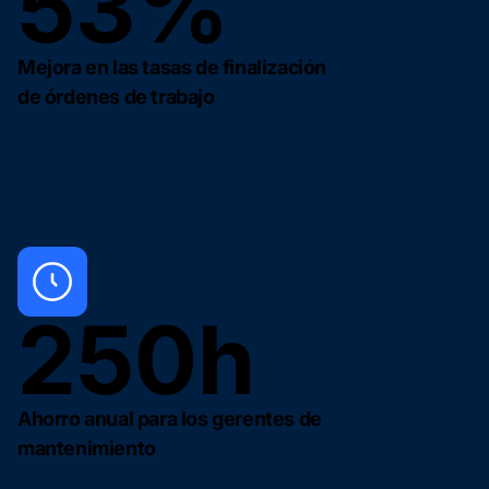
53%
Mejora en las tasas de finalización
de órdenes de trabajo
250h
Ahorro anual para los gerentes de
mantenimiento