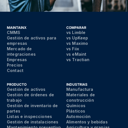
MAINTAINX
COMPARAR
CMMS
vs Limble
Gestión de activos para
vs UpKeep
empresas
vs Maximo
Mercado de
vs Fiix
integraciones
vs eMaint
Empresas
vs Tractian
Precios
Contact
PRODUCTO
INDUSTRIAS
Gestión de activos
Manufactura
Gestión de órdenes de
Materiales de
trabajo
construcción
Gestión de inventario de
Químicos
partes
Plásticos
Listas e inspecciones
Automoción
Gestión de instalaciones
Alimentos y bebidas
Mantenimiento preventivo
Agricultura y granjas