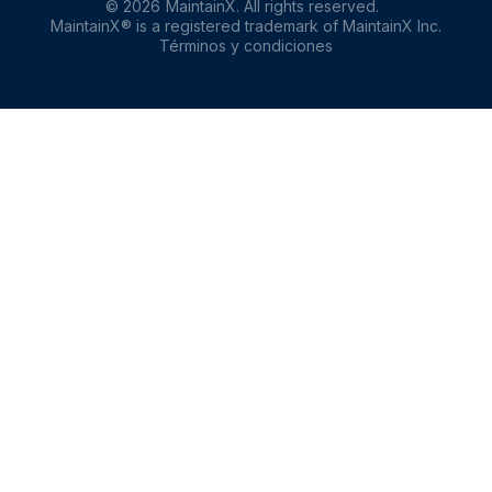
©
2026
MaintainX. All rights reserved.
MaintainX® is a registered trademark of MaintainX Inc.
Términos y condiciones