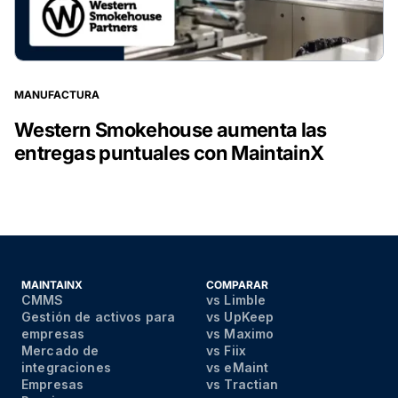
MANUFACTURA
Western Smokehouse aumenta las
entregas puntuales con MaintainX
MAINTAINX
COMPARAR
CMMS
vs Limble
Gestión de activos para
vs UpKeep
empresas
vs Maximo
Mercado de
vs Fiix
integraciones
vs eMaint
Empresas
vs Tractian