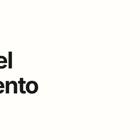
el
ento