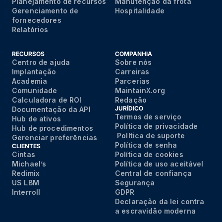
Planejamento de recursos
Manutenção da frota
Gerenciamento de
Hospitalidade
fornecedores
Relatórios
RECURSOS
COMPANHIA
Centro de ajuda
Sobre nós
Implantação
Carreiras
Academia
Parcerias
Comunidade
MaintainX.org
Calculadora de ROI
Redação
JURÍDICO
Documentação da API
Termos de serviço
Hub de ativos
Política de privacidade
Hub de procedimentos
Política de suporte
Gerenciar preferências
Política de senha
CLIENTES
Cintas
Política de cookies
Michael’s
Política de uso aceitável
Redimix
Central de confiança
US LBM
Segurança
Interroll
GDPR
Declaração da lei contra
a escravidão moderna