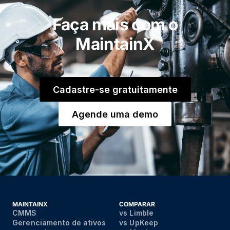
Faça mais com o
MaintainX
Cadastre-se gratuitamente
Agende uma demo
MAINTAINX
COMPARAR
CMMS
vs Limble
Gerenciamento de ativos
vs UpKeep