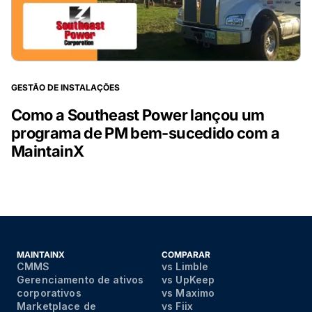
GESTÃO DE INSTALAÇÕES
Como a Southeast Power lançou um
programa de PM bem-sucedido com a
MaintainX
MAINTAINX
COMPARAR
CMMS
vs Limble
Gerenciamento de ativos
vs UpKeep
corporativos
vs Maximo
Marketplace de
vs Fiix