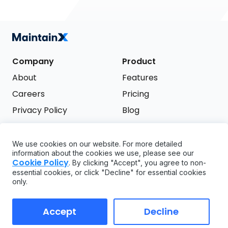
Company
Product
About
Features
Careers
Pricing
Privacy Policy
Blog
Terms of Service
We use cookies on our website. For more detailed
Support
information about the cookies we use, please see our
Try it free
Cookie Policy
. By clicking "Accept", you agree to non-
FAQ
essential cookies, or click "Decline" for essential cookies
only.
API
GDPR
Accept
Decline
Copyright ©
2026
MaintainX. All rights reserved.