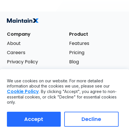
Company
Product
About
Features
Careers
Pricing
Privacy Policy
Blog
Terms of Service
We use cookies on our website. For more detailed
Support
information about the cookies we use, please see our
Try it free
Cookie Policy
. By clicking "Accept", you agree to non-
FAQ
essential cookies, or click "Decline" for essential cookies
only.
API
GDPR
Accept
Decline
Copyright ©
2026
MaintainX. All rights reserved.