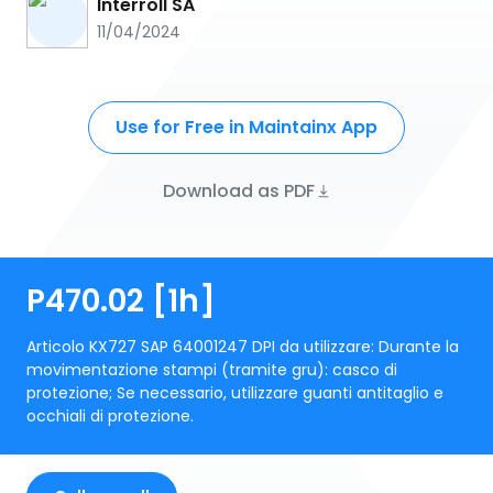
Interroll SA
11/04/2024
Use for Free in Maintainx App
Download as PDF
P470.02 [1h]
Articolo KX727 SAP 64001247 DPI da utilizzare: Durante la
movimentazione stampi (tramite gru): casco di
protezione; Se necessario, utilizzare guanti antitaglio e
occhiali di protezione.