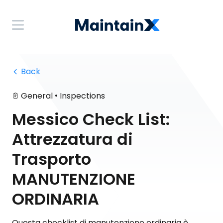
 Back
•
General
Inspections
Messico Check List:
Attrezzatura di
Trasporto
MANUTENZIONE
ORDINARIA
Questa checklist di manutenzione ordinaria è