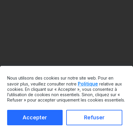
Nous utilisons des cookies sur notre site web. Pour en
Politique
savoir plus, veuillez consulter notre
relative aux
cookies. En cliquant sur « Accepter », vous consentez à
l’utilisation de cookies non essentiels. Sinon, cliquez sur «
Refuser » pour accepter uniquement les cookies essentiels.
Accepter
Refuser