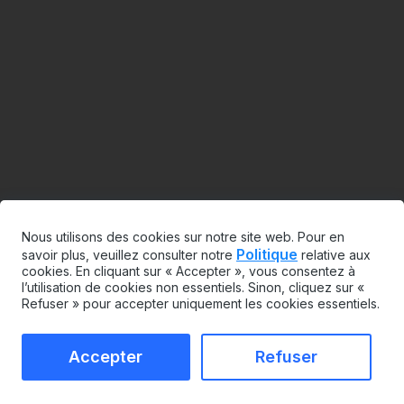
Nous utilisons des cookies sur notre site web. Pour en
Politique
savoir plus, veuillez consulter notre
relative aux
cookies. En cliquant sur « Accepter », vous consentez à
l’utilisation de cookies non essentiels. Sinon, cliquez sur «
Refuser » pour accepter uniquement les cookies essentiels.
Accepter
Refuser