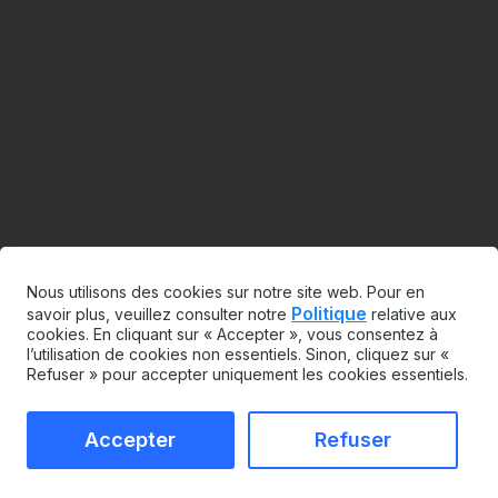
Nous utilisons des cookies sur notre site web. Pour en
Politique
savoir plus, veuillez consulter notre
relative aux
cookies. En cliquant sur « Accepter », vous consentez à
l’utilisation de cookies non essentiels. Sinon, cliquez sur «
Refuser » pour accepter uniquement les cookies essentiels.
Accepter
Refuser