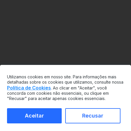
Utilizamos cookies em nosso site. Para informações mais
detalhadas sobre os cookies que utilizamos, consulte nossa
Política de Cookies
. Ao clicar em "Aceitar", você
concorda com cookies não essenciais, ou clique em
"Recusar" para aceitar apenas cookies essenciais.
Aceitar
Recusar