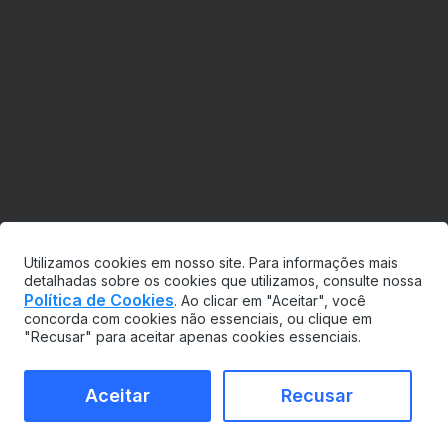
Utilizamos cookies em nosso site. Para informações mais
detalhadas sobre os cookies que utilizamos, consulte nossa
Política de Cookies
. Ao clicar em "Aceitar", você
concorda com cookies não essenciais, ou clique em
"Recusar" para aceitar apenas cookies essenciais.
Aceitar
Recusar