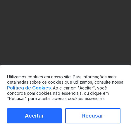
Utilizamos cookies em nosso site. Para informações mais
detalhadas sobre os cookies que utilizamos, consulte nossa
Política de Cookies
. Ao clicar em "Aceitar", você
concorda com cookies não essenciais, ou clique em
"Recusar" para aceitar apenas cookies essenciais.
Aceitar
Recusar