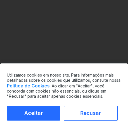
Utilizamos cookies em nosso site. Para informações mais
detalhadas sobre os cookies que utilizamos, consulte nossa
Política de Cookies
. Ao clicar em "Aceitar", você
concorda com cookies não essenciais, ou clique em
"Recusar" para aceitar apenas cookies essenciais.
Aceitar
Recusar