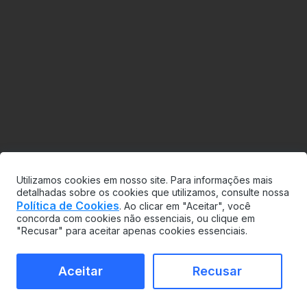
Utilizamos cookies em nosso site. Para informações mais
detalhadas sobre os cookies que utilizamos, consulte nossa
Política de Cookies
. Ao clicar em "Aceitar", você
concorda com cookies não essenciais, ou clique em
"Recusar" para aceitar apenas cookies essenciais.
Aceitar
Recusar