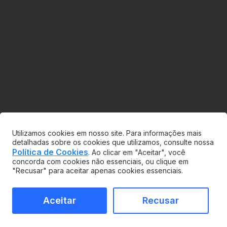
Utilizamos cookies em nosso site. Para informações mais
detalhadas sobre os cookies que utilizamos, consulte nossa
Política de Cookies
. Ao clicar em "Aceitar", você
concorda com cookies não essenciais, ou clique em
"Recusar" para aceitar apenas cookies essenciais.
Aceitar
Recusar