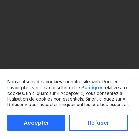
Nous utilisons des cookies sur notre site web. Pour en
Politique
savoir plus, veuillez consulter notre
relative aux
cookies. En cliquant sur « Accepter », vous consentez à
l’utilisation de cookies non essentiels. Sinon, cliquez sur «
Refuser » pour accepter uniquement les cookies essentiels.
Accepter
Refuser