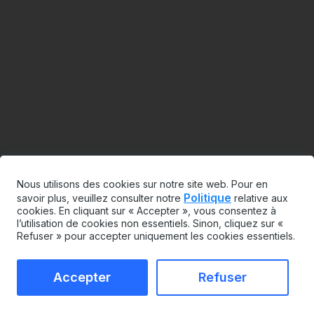
Nous utilisons des cookies sur notre site web. Pour en
Politique
savoir plus, veuillez consulter notre
relative aux
cookies. En cliquant sur « Accepter », vous consentez à
l’utilisation de cookies non essentiels. Sinon, cliquez sur «
Refuser » pour accepter uniquement les cookies essentiels.
Accepter
Refuser