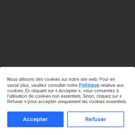
Nous utilisons des cookies sur notre site web. Pour en
Politique
savoir plus, veuillez consulter notre
relative aux
cookies. En cliquant sur « Accepter », vous consentez à
l’utilisation de cookies non essentiels. Sinon, cliquez sur «
Refuser » pour accepter uniquement les cookies essentiels.
Accepter
Refuser