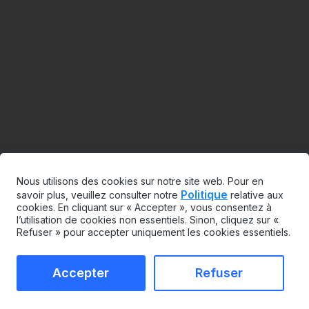
Nous utilisons des cookies sur notre site web. Pour en
Politique
savoir plus, veuillez consulter notre
relative aux
cookies. En cliquant sur « Accepter », vous consentez à
l’utilisation de cookies non essentiels. Sinon, cliquez sur «
Refuser » pour accepter uniquement les cookies essentiels.
Accepter
Refuser