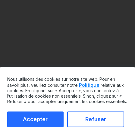
Nous utilisons des cookies sur notre site web. Pour en
Politique
savoir plus, veuillez consulter notre
relative aux
cookies. En cliquant sur « Accepter », vous consentez à
l’utilisation de cookies non essentiels. Sinon, cliquez sur «
Refuser » pour accepter uniquement les cookies essentiels.
Accepter
Refuser