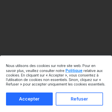
Nous utilisons des cookies sur notre site web. Pour en
Politique
savoir plus, veuillez consulter notre
relative aux
cookies. En cliquant sur « Accepter », vous consentez à
l’utilisation de cookies non essentiels. Sinon, cliquez sur «
Refuser » pour accepter uniquement les cookies essentiels.
Accepter
Refuser