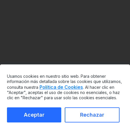
Usamos cookies en nuestro sitio web. Para obtener
información más detallada sobre las cookies que utilizamos,
Política de Cookies
consulta nuestra
. Al hacer clic en
"Aceptar", aceptas el uso de cookies no esenciales, o haz
clic en "Rechazar" para usar solo las cookies esenciales.
Aceptar
Rechazar