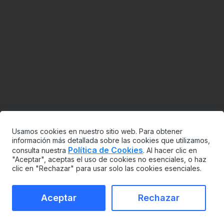
Usamos cookies en nuestro sitio web. Para obtener
información más detallada sobre las cookies que utilizamos,
Política de Cookies
consulta nuestra
. Al hacer clic en
"Aceptar", aceptas el uso de cookies no esenciales, o haz
clic en "Rechazar" para usar solo las cookies esenciales.
Aceptar
Rechazar