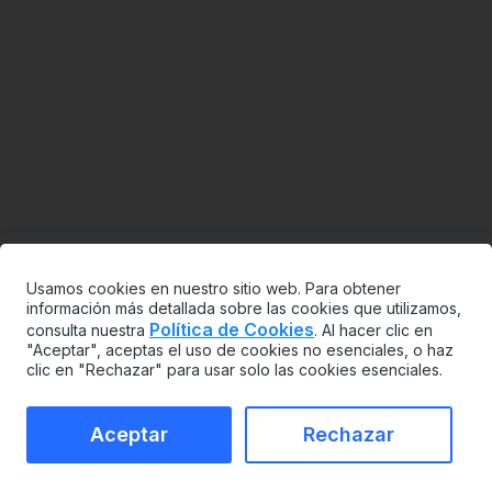
Usamos cookies en nuestro sitio web. Para obtener
información más detallada sobre las cookies que utilizamos,
Política de Cookies
consulta nuestra
. Al hacer clic en
"Aceptar", aceptas el uso de cookies no esenciales, o haz
clic en "Rechazar" para usar solo las cookies esenciales.
Aceptar
Rechazar