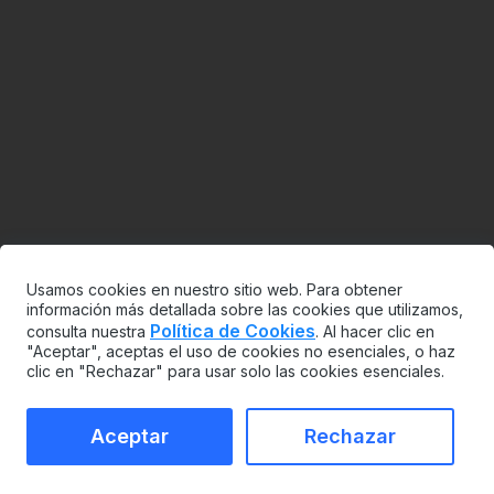
Usamos cookies en nuestro sitio web. Para obtener
información más detallada sobre las cookies que utilizamos,
Política de Cookies
consulta nuestra
. Al hacer clic en
"Aceptar", aceptas el uso de cookies no esenciales, o haz
clic en "Rechazar" para usar solo las cookies esenciales.
Aceptar
Rechazar